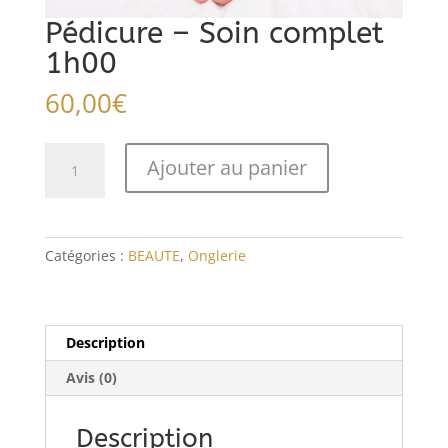
Pédicure – Soin complet
1h00
60,00
€
quantité
Ajouter au panier
de
Pédicure
–
Soin
Catégories :
BEAUTE
,
Onglerie
complet
1h00
Description
Avis (0)
Description